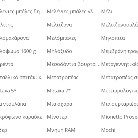
Μελένιες μπάλες δημητριακών
Μελένιες μπάλες γλυκού
Μέλι
λίτης
Μελιτζάνα
Μελιτζανοσαλά
λομακάρονα
Μελόμπαλες
Μηλόπιτα
λόψωμο 1600 g
Μηλόξυδο
Μεμβράνη τρο
ρέντα
Μεσοδόντια βουρτσάκια
Μεταλλικό σπιτάκι κήπου
Μετατροπέας
taxa 5*
Metaxa 7*
α ντουλάπα
Μια σχάρα
Μια συρταριέρ
κρόφωνο καραόκε
Μίνστερ
Mionetto Prose
ξερ
Μνήμη RAM
Mochi