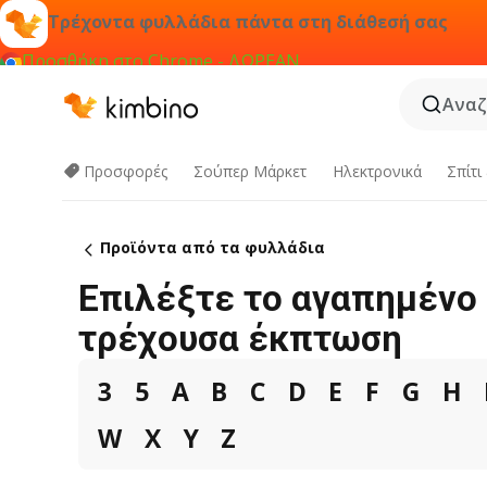
Τρέχοντα φυλλάδια πάντα στη διάθεσή σας
Προσθήκη στο Chrome - ΔΩΡΕΑΝ
Αναζ
Προσφορές
Σούπερ Μάρκετ
Hλεκτρονικά
Σπίτι
Προϊόντα από τα φυλλάδια
Επιλέξτε το αγαπημένο 
τρέχουσα έκπτωση
3
5
A
B
C
D
E
F
G
H
W
X
Y
Z