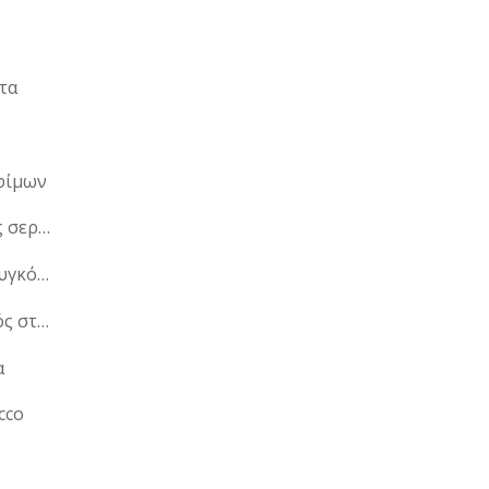
τα
φίμων
Μεταγεννητικές σερβιέτες
Μετατροπέας συγκόλλησης
Μετεωρολογικός σταθμός
α
cco