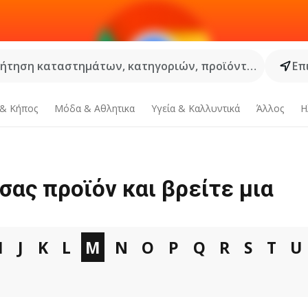
ήτηση καταστημάτων, κατηγοριών, προϊόντων...
Επ
 & Κήπος
Μόδα & Aθλητικα
Υγεία & Καλλυντικά
Άλλος
Η
σας προϊόν και βρείτε μια
I
J
K
L
M
N
O
P
Q
R
S
T
U