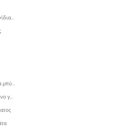
Μασητικά παιχνίδια για μωρά
ς
Μη αλκοολούχα μπύρα
Μη παστεριωμένο γάλα
ατος
άτα