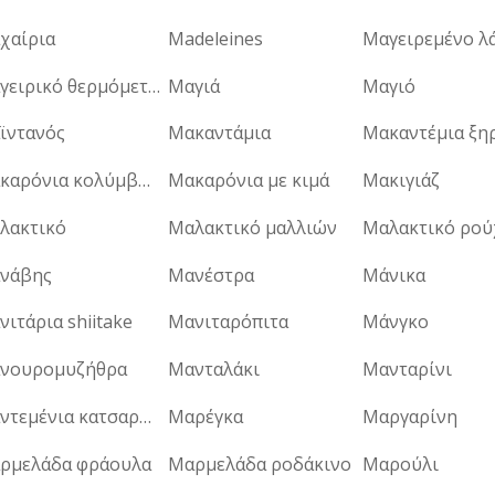
χαίρια
Madeleines
Μαγειρεμένο λ
Μαγειρικό θερμόμετρο
Μαγιά
Μαγιό
ϊντανός
Μακαντάμια
Μακαρόνια κολύμβησης
Μακαρόνια με κιμά
Μακιγιάζ
λακτικό
Μαλακτικό μαλλιών
Μαλακτικό ρο
νάβης
Μανέστρα
Μάνικα
ιτάρια shiitake
Μανιταρόπιτα
Μάνγκο
νουρομυζήθρα
Μανταλάκι
Μανταρίνι
Μαντεμένια κατσαρόλα
Μαρέγκα
Μαργαρίνη
ρμελάδα φράουλα
Μαρμελάδα ροδάκινο
Μαρούλι