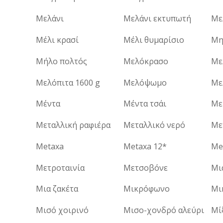
Μελάνι
Μελάνι εκτυπωτή
Μέλι κρασί
Μέλι θυμαρίσιο
Μη
Μήλο πολτός
Μελόκρασο
Με
Μελόπιτα 1600 g
Μελόψωμο
Με
Μέντα
Μέντα τσάι
Με
Μεταλλική ραφιέρα
Μεταλλικό νερό
Metaxa
Metaxa 12*
Me
Μετροταινία
Μετσοβόνε
Μι
Μια ζακέτα
Μικρόφωνο
Μι
Μισό χοιρινό
Μισο-χονδρό αλεύρι
Μί