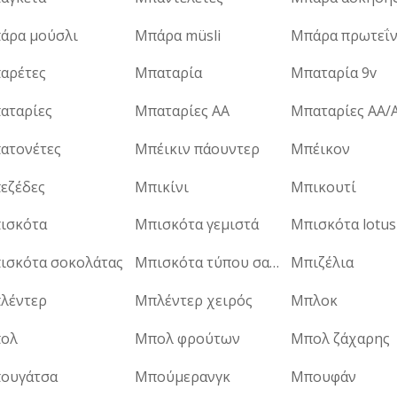
άρα μούσλι
Μπάρα müsli
Μπάρα πρωτεΐ
αρέτες
Μπαταρία
Μπαταρία 9v
αταρίες
Μπαταρίες AA
Μπαταρίες AA/
ατονέτες
Μπέικιν πάουντερ
Μπέικον
εζέδες
Μπικίνι
Μπικουτί
ισκότα
Μπισκότα γεμιστά
Μπισκότα lotus
ισκότα σοκολάτας
Μπισκότα τύπου σαβαγιάρ
Μπιζέλια
λέντερ
Μπλέντερ χειρός
Μπλοκ
ολ
Μπολ φρούτων
Μπολ ζάχαρης
ουγάτσα
Μπούμερανγκ
Μπουφάν