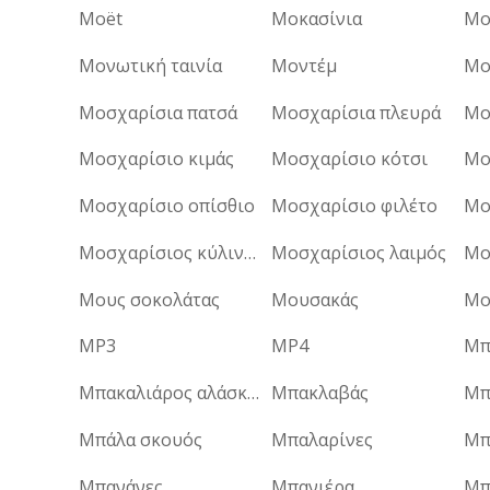
Moët
Μοκασίνια
Μο
Μονωτική ταινία
Μοντέμ
Μο
Μοσχαρίσια πατσά
Μοσχαρίσια πλευρά
Μο
Μοσχαρίσιο κιμάς
Μοσχαρίσιο κότσι
Μο
Μοσχαρίσιο οπίσθιο
Μοσχαρίσιο φιλέτο
Μο
Μοσχαρίσιος κύλινδρος
Μοσχαρίσιος λαιμός
Μο
Μους σοκολάτας
Μουσακάς
Μο
MP3
MP4
Μπ
Μπακαλιάρος αλάσκας
Μπακλαβάς
Μπ
Μπάλα σκουός
Μπαλαρίνες
Μπ
Μπανάνες
Μπανιέρα
Μπ