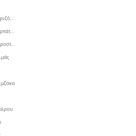
Μοσχαρίσια μπριζόλα
Μοσχαρίσιο καρπάτσιο
Μοσχαρίσιο μπροστινό
ιμάς
έμζσκα
αίρου
ύ
ς