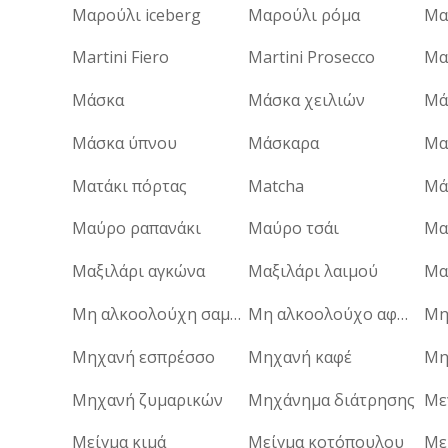
Μαρούλι iceberg
Μαρούλι ρόμα
Μα
Martini Fiero
Martini Prosecco
Μα
Μάσκα
Μάσκα χειλιών
Μά
Μάσκα ύπνου
Μάσκαρα
Μα
Ματάκι πόρτας
Matcha
Μά
Μαύρο ραπανάκι
Μαύρο τσάι
Μαξιλάρι αγκώνα
Μαξιλάρι λαιμού
Μα
Μη αλκοολούχη σαμπάνια
Μη αλκοολούχο αφρώδες κρασί
Μηχανή εσπρέσσο
Μηχανή καφέ
Μη
Μηχανή ζυμαρικών
Μηχάνημα διάτρησης
Με
Μείγμα κιμά
Μείγμα κοτόπουλου
Με