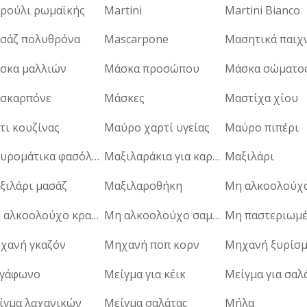
ρούλι ρωμαϊκής
Martini
Martini Bianco
σάζ πολυθρόνα
Mascarpone
σκα μαλλιών
Μάσκα προσώπου
Μάσκα σώματο
σκαρπόνε
Μάσκες
Μαστίχα χίου
τι κουζίνας
Μαύρο χαρτί υγείας
Μαύρο πιπέρι
Μαυρομάτικα φασόλια
Μαξιλαράκια για καρέκλες
Μαξιλάρι
ξιλάρι μασάζ
Μαξιλαροθήκη
Μη αλκοολούχο κρασί
Μη αλκοολούχο σαμπάνια
χανή γκαζόν
Μηχανή ποπ κορν
Μηχανή ξυρίσμ
γάφωνο
Μείγμα για κέικ
Μείγμα για σαλ
ίγμα λαχανικών
Μείγμα σαλάτας
Μήλα