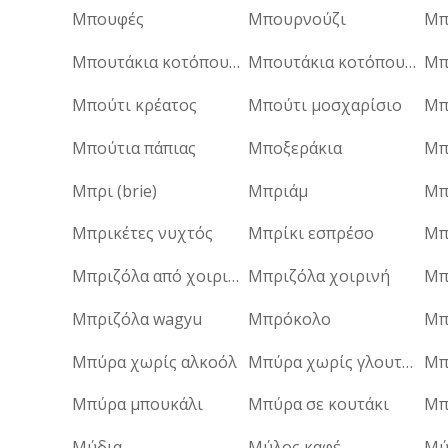
Μπουφές
Μπουρνούζι
Μπ
Μπουτάκια κοτόπουλο
Μπουτάκια κοτόπουλου
Μπ
Μπούτι κρέατος
Μπούτι μοσχαρίσιο
Μπούτια πάπιας
Μποξεράκια
Μπ
Μπρι (brie)
Μπριάμ
Μπ
Μπρικέτες νυχτός
Μπρίκι εσπρέσο
Μπ
Μπριζόλα από χοιρινό σβέρκο
Μπριζόλα χοιρινή
Μπριζόλα wagyu
Μπρόκολο
Μπ
Μπύρα χωρίς αλκοόλ
Μπύρα χωρίς γλουτένη
Μπ
Μπύρα μπουκάλι
Μπύρα σε κουτάκι
Μπ
Μύδια
Μύλος καφέ
Μύ