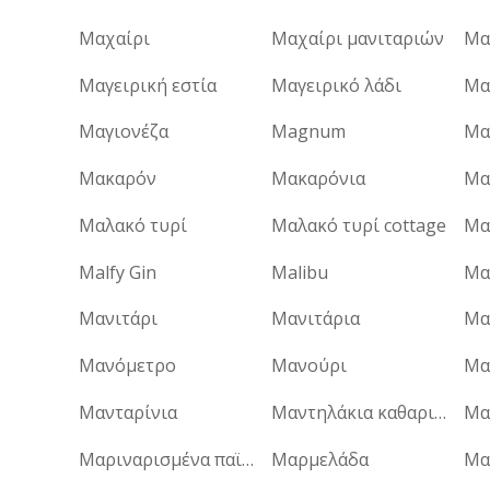
Μαχαίρι
Μαχαίρι μανιταριών
Μα
Μαγειρική εστία
Μαγειρικό λάδι
Μαγιονέζα
Magnum
Μα
Μακαρόν
Μακαρόνια
Μαλακό τυρί
Μαλακό τυρί cottage
Μα
Malfy Gin
Malibu
Μα
Μανιτάρι
Μανιτάρια
Μαν
Μανόμετρο
Μανούρι
Μα
Μανταρίνια
Μαντηλάκια καθαρισμού
Μαριναρισμένα παϊδάκια
Μαρμελάδα
Μα