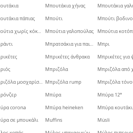
ουτάκια
Μπουτάκια χήνας
ουτάκια πάπιας
Μπούτι
Μπούτι βοδινο
Μπούτια χωρίς κόκαλο κοτόπουλου
Μπούτια γαλοπούλας
Μπούτια κοτό
ράντι
Μπρατσάκια για παιδιά
Μπρι
ρικέτες
Μπρικέτες άνθρακα
ριός
Μπριζόλα
Μπριζόλα μοσχαρίσια
Μπριζόλα rump
Μπριζόλα τόνο
ρόνζερ
Μπύρα
Μπύρα 12°
ύρα corona
Μπύρα heineken
Μπύρα κουτάκι
ύρα σε μπουκάλι
Muffins
Müsli
λος κοπής
Μύλος μπαχαρικών
Μύλος πιπεριο