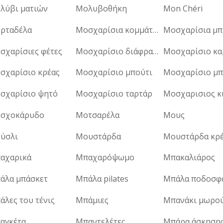
λύβι ματιών
Μολυβοθήκη
Mon Chéri
ρταδέλα
Μοσχαρίσια κομμάτια
σχαρίσιες φέτες
Μοσχαρίσιο διάφραγμα
σχαρίσιο κρέας
Μοσχαρίσιο μπούτι
σχαρίσιο ψητό
Μοσχαρίσιο ταρτάρ
Μοσχαρισιος κ
σχοκάρυδο
Μοτσαρέλα
Μους
ύσλι
Μουστάρδα
Μουστάρδα κρ
αχαρικά
Μπαχαρόψωμο
Μπακαλιάρος
άλα μπάσκετ
Μπάλα pilates
Μπάλα ποδοσφ
άλες του τένις
Μπάμιες
Μπανάκι μωρο
αγκέτα
Μπαντελέτες
Μπάρα άσκηση