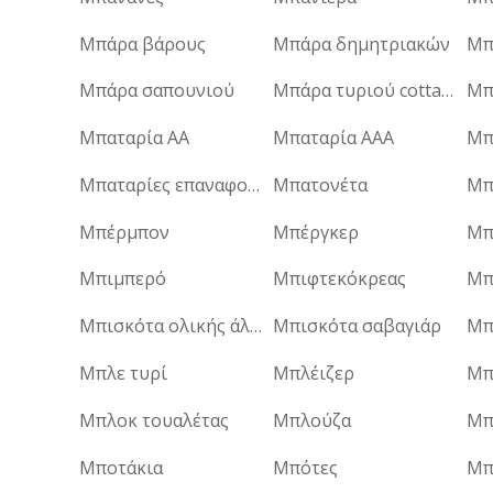
Μπάρα βάρους
Μπάρα δημητριακών
Μπ
Μπάρα σαπουνιού
Μπάρα τυριού cottage
Μπ
Μπαταρία AA
Μπαταρία AAA
Μπ
Μπαταρίες επαναφορτιζόμενες
Μπατονέτα
Μπ
Μπέρμπον
Μπέργκερ
Μπ
Μπιμπερό
Μπιφτεκόκρεας
Μπ
Μπισκότα ολικής άλεσης
Μπισκότα σαβαγιάρ
Μπ
Μπλε τυρί
Μπλέιζερ
Μπ
Μπλοκ τουαλέτας
Μπλούζα
Μπ
Μποτάκια
Μπότες
Μπ