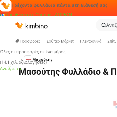
Τρέχοντα φυλλάδια πάντα στη διάθεσή σας
Προσθήκη στο Chrome - ΔΩΡΕΑΝ
Αναζ
Εφαρμογή Kimbino
Προσφορές
Σούπερ Μάρκετ
Hλεκτρονικά
Σπίτι
Όλες οι προσφορές σε ένα μέρος
Μασούτης
(14,1 χιλ. αξιολογήσεις)
Ανοίξτε το
Μασούτης Φυλλάδιο & Π