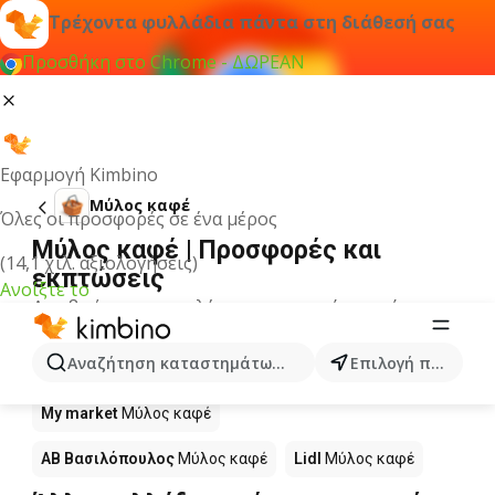
Τρέχοντα φυλλάδια πάντα στη διάθεσή σας
Προσθήκη στο Chrome - ΔΩΡΕΑΝ
Εφαρμογή Kimbino
Μύλος καφέ
Όλες οι προσφορές σε ένα μέρος
Μύλος καφέ | Προσφορές και
(14,1 χιλ. αξιολογήσεις)
εκπτώσεις
Ανοίξτε το
Δεν βρήκαμε αποτελέσματα για αυτόν τον όρο.
Μύλος καφέ σε προσφορά - Πού να
Αναζήτηση καταστημάτων, κατηγοριών, προϊόντων...
Επιλογή πόλης
αγοράσετε;
My market
Μύλος καφέ
ΑΒ Βασιλόπουλος
Μύλος καφέ
Lidl
Μύλος καφέ