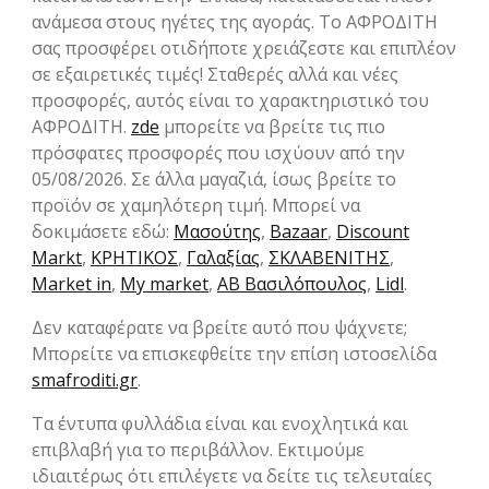
ανάμεσα στους ηγέτες της αγοράς. Το ΑΦΡΟΔΙΤΗ
σας προσφέρει οτιδήποτε χρειάζεστε και επιπλέον
σε εξαιρετικές τιμές! Σταθερές αλλά και νέες
προσφορές, αυτός είναι το χαρακτηριστικό του
ΑΦΡΟΔΙΤΗ.
zde
μπορείτε να βρείτε τις πιο
πρόσφατες προσφορές που ισχύουν από την
05/08/2026. Σε άλλα μαγαζιά, ίσως βρείτε το
προϊόν σε χαμηλότερη τιμή. Μπορεί να
δοκιμάσετε εδώ:
Μασούτης
,
Bazaar
,
Discount
Markt
,
ΚΡΗΤΙΚΟΣ
,
Γαλαξίας
,
ΣΚΛΑΒΕΝΙΤΗΣ
,
Market in
,
My market
,
ΑΒ Βασιλόπουλος
,
Lidl
.
Δεν καταφέρατε να βρείτε αυτό που ψάχνετε;
Μπορείτε να επισκεφθείτε την επίση ιστοσελίδα
smafroditi.gr
.
Τα έντυπα φυλλάδια είναι και ενοχλητικά και
επιβλαβή για το περιβάλλον. Εκτιμούμε
ιδιαιτέρως ότι επιλέγετε να δείτε τις τελευταίες