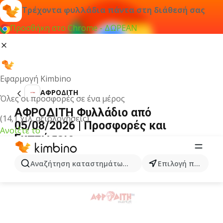
Τρέχοντα φυλλάδια πάντα στη διάθεσή σας
Προσθήκη στο Chrome - ΔΩΡΕΑΝ
Εφαρμογή Kimbino
ΑΦΡΟΔΙΤΗ
Όλες οι προσφορές σε ένα μέρος
ΑΦΡΟΔΙΤΗ Φυλλάδιο από
(14,1 χιλ. αξιολογήσεις)
05/08/2026 | Προσφορές και
Ανοίξτε το
Εκπτώσεις
ΔΙΑΦΉΜΙΣΗ
Αναζήτηση καταστημάτων, κατηγοριών, προϊόντων...
Επιλογή πόλης