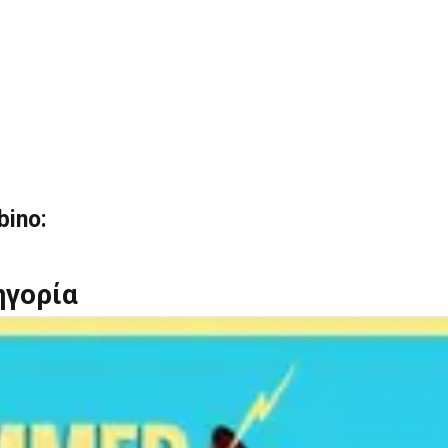
bino:
ηγορία