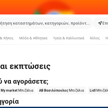
ήτηση καταστημάτων, κατηγοριών, προϊόντων...
Επ
 & Κήπος
Μόδα & Aθλητικα
Υγεία & Καλλυντικά
Άλλος
Η
και εκπτώσεις
 να αγοράσετε;
My market
Μπιζέλια
ΑΒ Βασιλόπουλος
Μπιζέλια
Lidl
Μπιζέλ
ηγορία