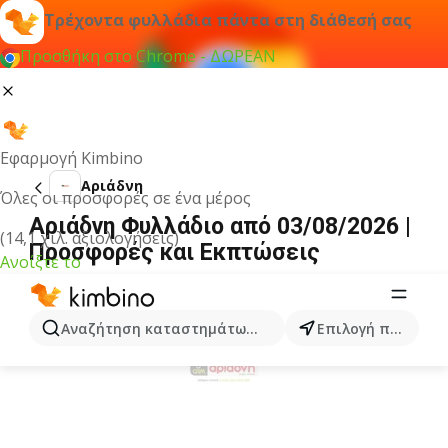
Τρέχοντα φυλλάδια πάντα στη διάθεσή σας
Προσθήκη στο Chrome - ΔΩΡΕΑΝ
Εφαρμογή Kimbino
Αριάδνη
Όλες οι προσφορές σε ένα μέρος
Αριάδνη Φυλλάδιο από 03/08/2026 |
(14,1 χιλ. αξιολογήσεις)
Προσφορές και Εκπτώσεις
Ανοίξτε το
ΔΙΑΦΉΜΙΣΗ
Αναζήτηση καταστημάτων, κατηγοριών, προϊόντων...
Επιλογή πόλης