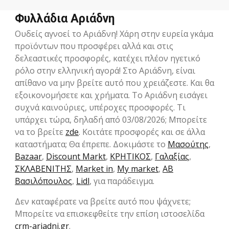
Φυλλάδια Αριάδνη
Ουδείς αγνοεί το Αριάδνη! Χάρη στην ευρεία γκάμα
προϊόντων που προσφέρει αλλά και στις
δελεαστικές προσφορές, κατέχει πλέον ηγετικό
ρόλο στην ελληνική αγορά! Στο Αριάδνη, είναι
απίθανο να μην βρείτε αυτό που χρειάζεστε. Και θα
εξοικονομήσετε και χρήματα. Το Αριάδνη εισάγει
συχνά καινούριες, υπέροχες προσφορές. Τι
υπάρχει τώρα, δηλαδή από 03/08/2026; Μπορείτε
να το βρείτε
zde
. Κοιτάτε προσφορές και σε άλλα
καταστήματα; Θα έπρεπε. Δοκιμάστε το
Μασούτης
,
Bazaar
,
Discount Markt
,
ΚΡΗΤΙΚΟΣ
,
Γαλαξίας
,
ΣΚΛΑΒΕΝΙΤΗΣ
,
Market in
,
My market
,
ΑΒ
Βασιλόπουλος
,
Lidl
, για παράδειγμα.
Δεν καταφέρατε να βρείτε αυτό που ψάχνετε;
Μπορείτε να επισκεφθείτε την επίση ιστοσελίδα
crm-ariadni.gr
.