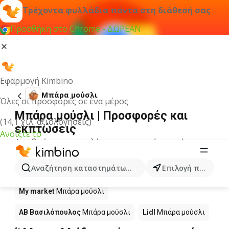
Τρέχοντα φυλλάδια πάντα στη διάθεσή σας
Προσθήκη στο Chrome - ΔΩΡΕΑΝ
Εφαρμογή Kimbino
Μπάρα μούσλι
Όλες οι προσφορές σε ένα μέρος
Μπάρα μούσλι | Προσφορές και
(14,1 χιλ. αξιολογήσεις)
εκπτώσεις
Ανοίξτε το
Δεν βρήκαμε αποτελέσματα για αυτόν τον όρο.
Μπάρα μούσλι σε προσφορά - Πού
Αναζήτηση καταστημάτων, κατηγοριών, προϊόντων...
Επιλογή πόλης
να αγοράσετε;
My market
Μπάρα μούσλι
ΑΒ Βασιλόπουλος
Μπάρα μούσλι
Lidl
Μπάρα μούσλι