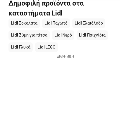
Δημοφιλή προϊόντα στα
καταστήματα Lidl
Lidl
Σοκολάτα
Lidl
Παγωτό
Lidl
Ελαιόλαδο
Lidl
Ζύμη για πίτσα
Lidl
Νερό
Lidl
Παιχνίδια
Lidl
Γλυκά
Lidl
LEGO
ΔΙΑΦΉΜΙΣΗ