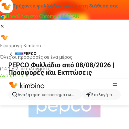
Τρέχοντα φυλλάδια πάντα στη διάθεσή σας
Προσθήκη στο Chrome - ΔΩΡΕΑΝ
Εφαρμογή Kimbino
PEPCO
Όλες οι προσφορές σε ένα μέρος
PEPCO Φυλλάδιο από 08/08/2026 |
(14,1 χιλ. αξιολογήσεις)
Προσφορές και Εκπτώσεις
Ανοίξτε το
ΔΙΑΦΉΜΙΣΗ
Αναζήτηση καταστημάτων, κατηγοριών, προϊόντων...
Επιλογή πόλης