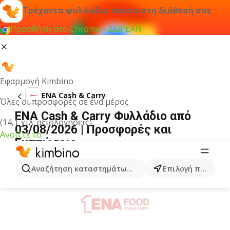
Τρέχοντα φυλλάδια πάντα στη διάθεσή σας
Προσθήκη στο Chrome - ΔΩΡΕΑΝ
Εφαρμογή Kimbino
ENA Cash & Carry
Όλες οι προσφορές σε ένα μέρος
ENA Cash & Carry Φυλλάδιο από
(14,1 χιλ. αξιολογήσεις)
03/08/2026 | Προσφορές και
Ανοίξτε το
Εκπτώσεις
ΔΙΑΦΉΜΙΣΗ
Αναζήτηση καταστημάτων, κατηγοριών, προϊόντων...
Επιλογή πόλης