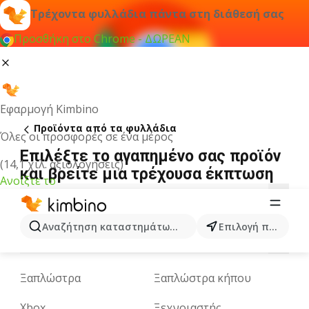
Τρέχοντα φυλλάδια πάντα στη διάθεσή σας
Προσθήκη στο Chrome - ΔΩΡΕΑΝ
Εφαρμογή Kimbino
Προϊόντα από τα φυλλάδια
Όλες οι προσφορές σε ένα μέρος
Επιλέξτε το αγαπημένο σας προϊόν
(14,1 χιλ. αξιολογήσεις)
και βρείτε μια τρέχουσα έκπτωση
Ανοίξτε το
3
5
A
B
C
D
E
F
G
H
I
Αναζήτηση καταστημάτων, κατηγοριών, προϊόντων...
Επιλογή πόλης
M
N
O
P
Q
R
S
T
U
V
W
Ξαπλώστρα
Ξαπλώστρα κήπου
Xbox
Ξεχνοιαστής