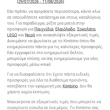
(29/07/2026 - 11/08/2026)
Εάν πρέπει να αγοράσετε περισσότερα, κάντε κλικ
σε οποιοδήποτε κατάστημα και στους καταλόγους
του. Για παράδειγμα, ρίξτε μια ματιά στην
προσφορά για
Παιχνίδια
,
Ελαιόλαδο
,
Σοκολάτα
,
LEGO
και
Νερό
και ανακαλύψτε εξαιρετικές τιμές.
Δοκιμάστε να ψωνίσετε με το Kimbino όπου θα
ενημερώνεστε πάντα για τις καλύτερες προσφορές.
Εάν εγγραφείτε στο ενημερωτικό δελτίο,
μπορούμε επίσης να σας ενημερώσουμε για νέες
προσφορές μέσω email.
Για να διασφαλίσετε ότι έχετε πάντα ειδικές
προσφορές για όλα τα διαθέσιμα προϊόντα,
κατεβάστε την εφαρμογή μας
Kimbino
. Δεν θα
χάσετε καμία έκπτωση.
Mascarpone σε εξαιρετικές τιμές που μπορείτε να
συγκρίνετε εύκολα σε ένα μέρος. Το Kimbino σας.