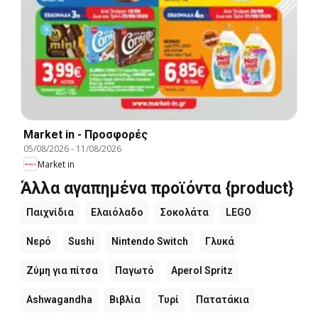
Market in - Προσφορές
05/08/2026
-
11/08/2026
Market in
Άλλα αγαπημένα προϊόντα {product}
Παιχνίδια
Ελαιόλαδο
Σοκολάτα
LEGO
Νερό
Sushi
Nintendo Switch
Γλυκά
Ζύμη για πίτσα
Παγωτό
Aperol Spritz
Ashwagandha
Βιβλία
Τυρί
Πατατάκια