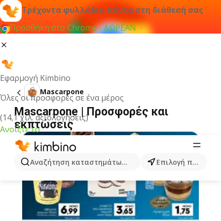
Τρέχοντα φυλλάδια πάντα στη διάθεσή σας
Προσθήκη στο Chrome - ΔΩΡΕΑΝ
Εφαρμογή Kimbino
Mascarpone
Όλες οι προσφορές σε ένα μέρος
Mascarpone | Προσφορές και
(14,1 χιλ. αξιολογήσεις)
εκπτώσεις
Ανοίξτε το
Αναζήτηση καταστημάτων, κατηγοριών, προϊόντων...
Επιλογή πόλης