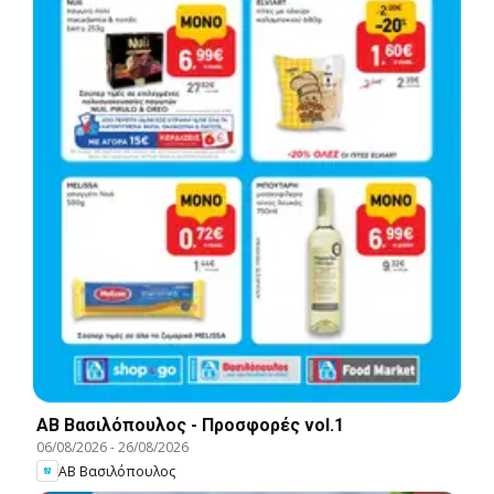
ΑΒ Βασιλόπουλος - Προσφορές vol.1
06/08/2026
-
26/08/2026
ΑΒ Βασιλόπουλος