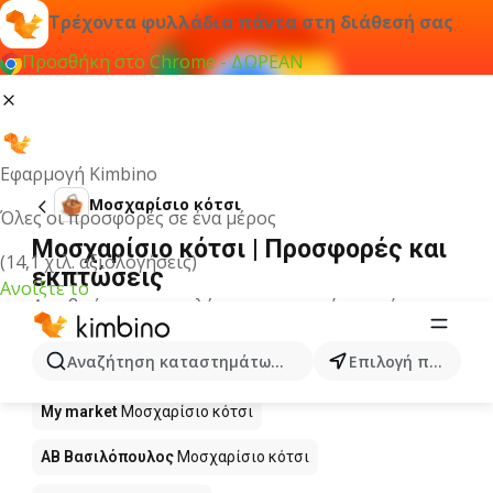
Τρέχοντα φυλλάδια πάντα στη διάθεσή σας
Προσθήκη στο Chrome - ΔΩΡΕΑΝ
Εφαρμογή Kimbino
Μοσχαρίσιο κότσι
Όλες οι προσφορές σε ένα μέρος
Μοσχαρίσιο κότσι | Προσφορές και
(14,1 χιλ. αξιολογήσεις)
εκπτώσεις
Ανοίξτε το
Δεν βρήκαμε αποτελέσματα για αυτόν τον όρο.
Μοσχαρίσιο κότσι σε προσφορά -
Αναζήτηση καταστημάτων, κατηγοριών, προϊόντων...
Επιλογή πόλης
Πού να αγοράσετε;
My market
Μοσχαρίσιο κότσι
ΑΒ Βασιλόπουλος
Μοσχαρίσιο κότσι