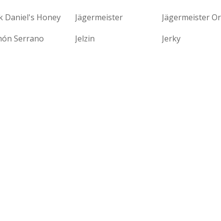
k Daniel's Honey
Jägermeister
Jägermeister O
món Serrano
Jelzin
Jerky