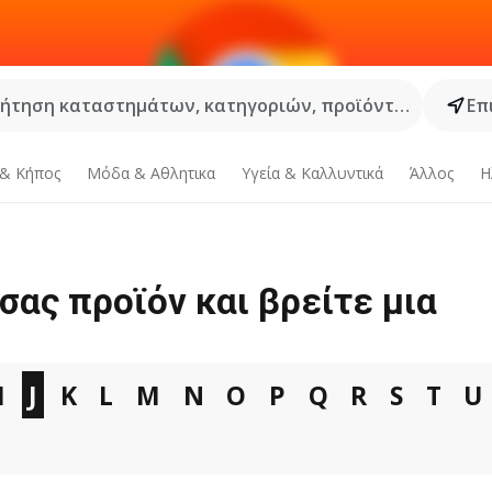
ήτηση καταστημάτων, κατηγοριών, προϊόντων...
Επ
 & Κήπος
Μόδα & Aθλητικα
Υγεία & Καλλυντικά
Άλλος
Η
σας προϊόν και βρείτε μια
I
J
K
L
M
N
O
P
Q
R
S
T
U