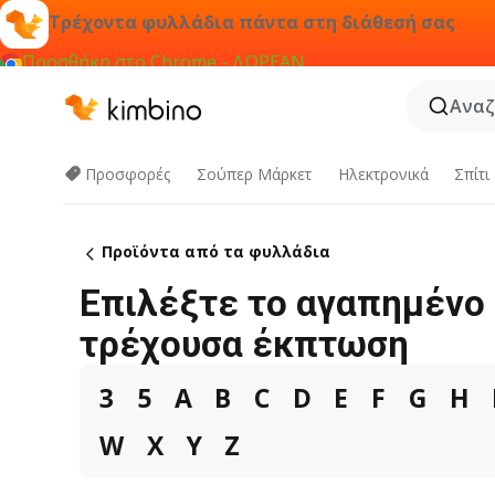
Τρέχοντα φυλλάδια πάντα στη διάθεσή σας
Προσθήκη στο Chrome - ΔΩΡΕΑΝ
Αναζ
Προσφορές
Σούπερ Μάρκετ
Hλεκτρονικά
Σπίτι
Προϊόντα από τα φυλλάδια
Επιλέξτε το αγαπημένο 
τρέχουσα έκπτωση
3
5
A
B
C
D
E
F
G
H
W
X
Y
Z