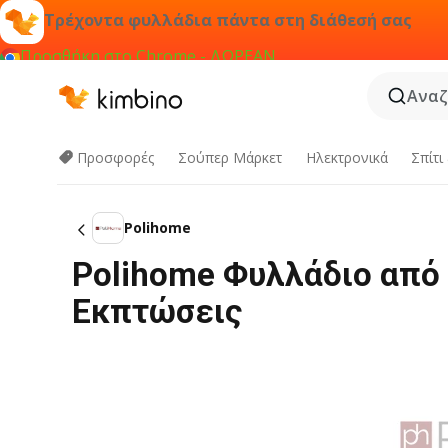
Τρέχοντα φυλλάδια πάντα στη διάθεσή σας
Προσθήκη στο Chrome - ΔΩΡΕΑΝ
Αναζ
Προσφορές
Σούπερ Μάρκετ
Hλεκτρονικά
Σπίτι
Polihome
Polihome Φυλλάδιο από 
Εκπτώσεις