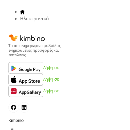
Hλεκτρονικά
Τα πιο ενημερωμένα φυλλάδια,
ενημερωμένες προσφορές και
εκπτώσεις
Λήψη σε
Λήψη σε
Λήψη σε
Kimbino
FAQ