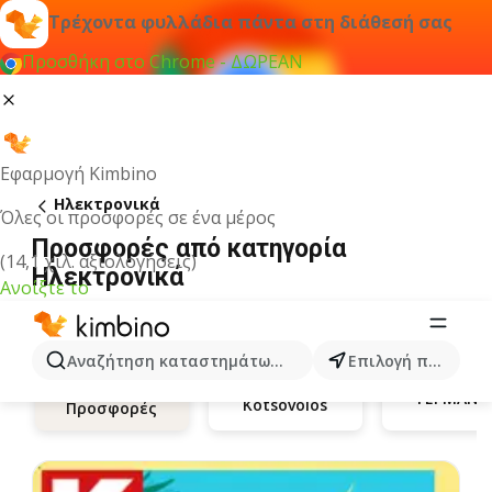
Τρέχοντα φυλλάδια πάντα στη διάθεσή σας
Προσθήκη στο Chrome - ΔΩΡΕΑΝ
Εφαρμογή Kimbino
Hλεκτρονικά
Όλες οι προσφορές σε ένα μέρος
Προσφορές από κατηγορία
(14,1 χιλ. αξιολογήσεις)
Hλεκτρονικά
Ανοίξτε το
Αναζήτηση καταστημάτων, κατηγοριών, προϊόντων...
Επιλογή πόλης
ΓΕΡΜΑΝΟ
Kotsovolos
Προσφορές