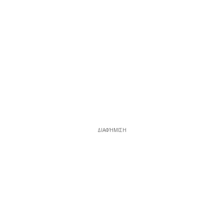
ΔΙΑΦΉΜΙΣΗ