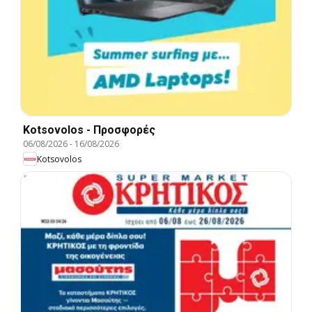
Kotsovolos - Προσφορές
06/08/2026
-
16/08/2026
Kotsovolos