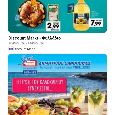
Discount Markt - Φυλλάδιο
10/08/2026
-
14/08/2026
Discount Markt