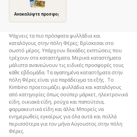
Ανακαλύψτε προσφορές
Ψάχνεις τα πιο πρόσφατα φυλλάδια και
καταλόγους στην πόλη Φέρες; Βρίσκεσαι στο
σωστό μέρος. Υπάρχουν δεκάδες εκπτώσεις που
τρέχουν στα καταστήματα. Μερικά καταστήματα
μάλιστα ανανεώνουν τις ειδικές προσφορές τους
κάθε εβδομάδα. Τα αγαπημένα καταστήματα στην
πόλη Φέρες είναι για παράδειγμα τα εξής . Το
Kimbino προετοιμάζει φυλλάδια και καταλόγους
από κατηγορίες όπως σούπερ μάρκετ, ηλεκτρονικά
είδη, οικιακά είδη, ρούχα και παπούτσια,
φαρμακευτικά είδη και άλλα. Μπορείς να
ενημερωθείς εγκαίρως για όλα αυτά και πολλά
περισσότερα για τον μήνα Αύγουστος στην πόλη
Φέρες.