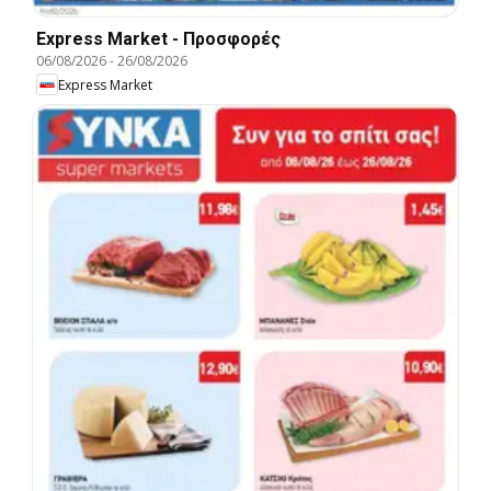
Express Market - Προσφορές
06/08/2026
-
26/08/2026
Express Market