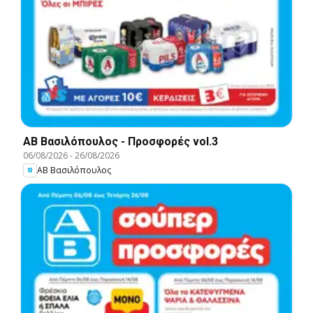
ΑΒ Βασιλόπουλος - Προσφορές vol.3
06/08/2026
-
26/08/2026
ΑΒ Βασιλόπουλος