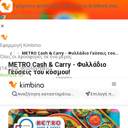
Τρέχοντα φυλλάδια πάντα στη διάθεσή σας
Προσθήκη στο Chrome - ΔΩΡΕΑΝ
Εφαρμογή Kimbino
METRO Cash & Carry - Φυλλάδιο Γεύσεις του κόσμου!
Όλες οι προσφορές σε ένα μέρος
METRO Cash & Carry - Φυλλάδιο
(14,1 χιλ. αξιολογήσεις)
Γεύσεις του κόσμου!
Ανοίξτε το
ΔΙΑΦΉΜΙΣΗ
Αναζήτηση καταστημάτων, κατηγοριών, προϊόντων...
Επιλογή πόλης