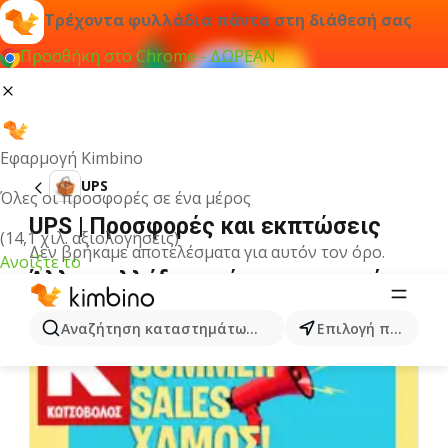
Τρέχοντα φυλλάδια πάντα στη διάθεσή σας
Προσθήκη στο Chrome - ΔΩΡΕΑΝ
Εφαρμογή Kimbino
UPS
Όλες οι προσφορές σε ένα μέρος
UPS | Προσφορές και εκπτώσεις
(14,1 χιλ. αξιολογήσεις)
Δεν βρήκαμε αποτελέσματα για αυτόν τον όρο.
Ανοίξτε το
Άλλα φυλλάδια από την κατηγορία
Αναζήτηση καταστημάτων, κατηγοριών, προϊόντων...
Επιλογή πόλης