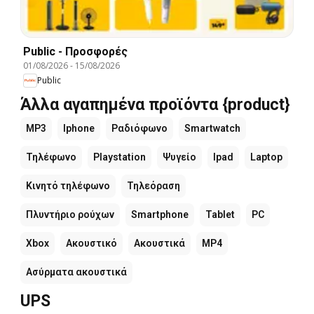
Public - Προσφορές
01/08/2026
-
15/08/2026
Public
Άλλα αγαπημένα προϊόντα {product}
MP3
Iphone
Ραδιόφωνο
Smartwatch
Τηλέφωνο
Playstation
Ψυγείο
Ipad
Laptop
Κινητό τηλέφωνο
Τηλεόραση
Πλυντήριο ρούχων
Smartphone
Tablet
PC
Xbox
Ακουστικό
Ακουστικά
MP4
Ασύρματα ακουστικά
UPS