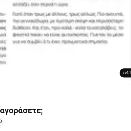
Σελ
 αγοράσετε;
O