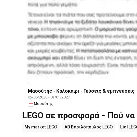
Μασούτης - Καλοκαίρι - Γεύσεις & εμπνεύσεις
05/06/2026
-
01/01/2027
Μασούτης
LEGO σε προσφορά - Πού να
My market
LEGO
ΑΒ Βασιλόπουλος
LEGO
Lidl
LEG