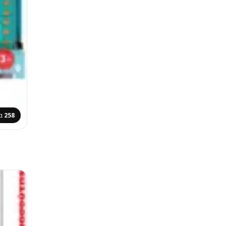
δα
258