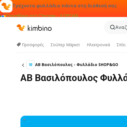
Τρέχοντα φυλλάδια πάντα στη διάθεσή σας
Προσθήκη στο Chrome - ΔΩΡΕΑΝ
Αναζ
Προσφορές
Σούπερ Μάρκετ
Hλεκτρονικά
Σπίτι
ΑΒ Βασιλόπουλος - Φυλλάδιο SHOP&GO
ΑΒ Βασιλόπουλος Φυλλά