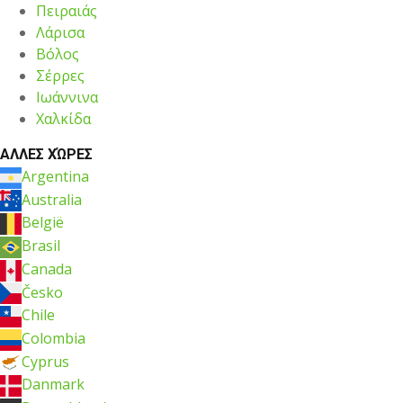
Πειραιάς
Λάρισα
Βόλος
Σέρρες
Ιωάννινα
Χαλκίδα
ΑΛΛΕΣ ΧΏΡΕΣ
Argentina
Australia
België
Brasil
Canada
Česko
Chile
Colombia
Cyprus
Danmark