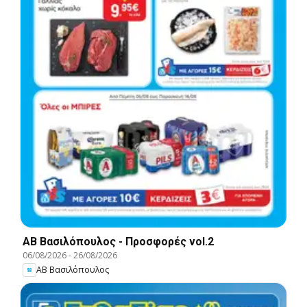
ΑΒ Βασιλόπουλος - Προσφορές vol.2
06/08/2026
-
26/08/2026
ΑΒ Βασιλόπουλος