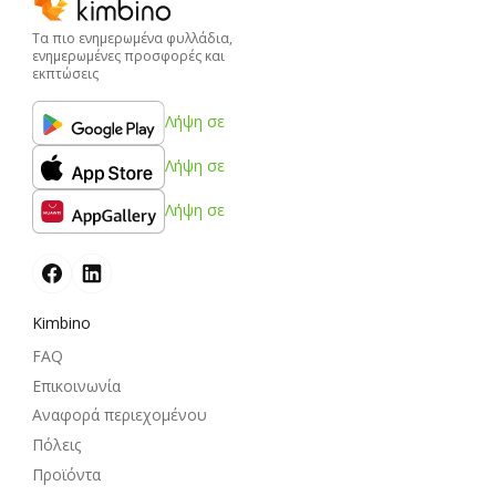
Τα πιο ενημερωμένα φυλλάδια,
ενημερωμένες προσφορές και
εκπτώσεις
Λήψη σε
Λήψη σε
Λήψη σε
Kimbino
FAQ
Επικοινωνία
Αναφορά περιεχομένου
Πόλεις
Προϊόντα