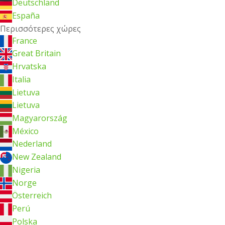
Deutschland
España
Περισσότερες χώρες
France
Great Britain
Hrvatska
Italia
Lietuva
Lietuva
Magyarország
México
Nederland
New Zealand
Nigeria
Norge
Österreich
Perú
Polska