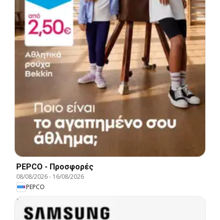
PEPCO - Προσφορές
08/08/2026
-
16/08/2026
PEPCO