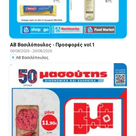
ΑΒ Βασιλόπουλος - Προσφορές vol.1
06/08/2026
-
26/08/2026
ΑΒ Βασιλόπουλος