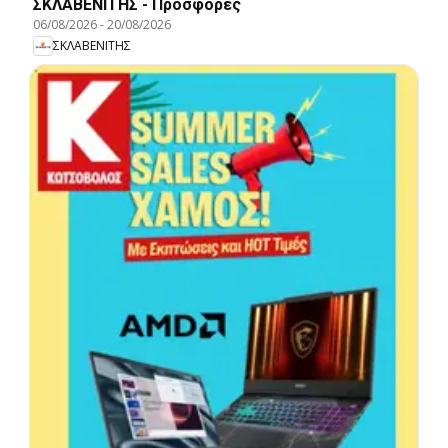
ΣΚΛΑΒΕΝΙΤΗΣ - Προσφορές
06/08/2026
-
20/08/2026
ΣΚΛΑΒΕΝΙΤΗΣ