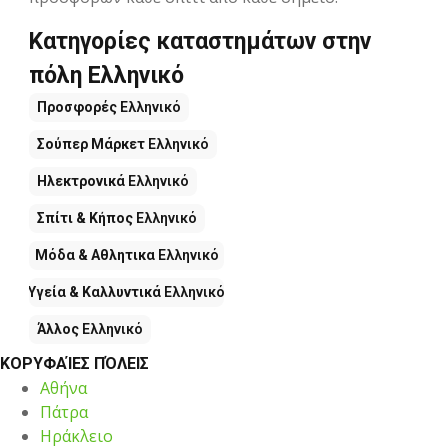
Κατηγορίες καταστημάτων στην
πόλη Ελληνικό
Προσφορές
Ελληνικό
Σούπερ Μάρκετ
Ελληνικό
Hλεκτρονικά
Ελληνικό
Σπίτι & Κήπος
Ελληνικό
Μόδα & Aθλητικα
Ελληνικό
Υγεία & Καλλυντικά
Ελληνικό
Άλλος
Ελληνικό
ΚΟΡΥΦΑΊΕΣ ΠΌΛΕΙΣ
Αθήνα
Πάτρα
Ηράκλειο