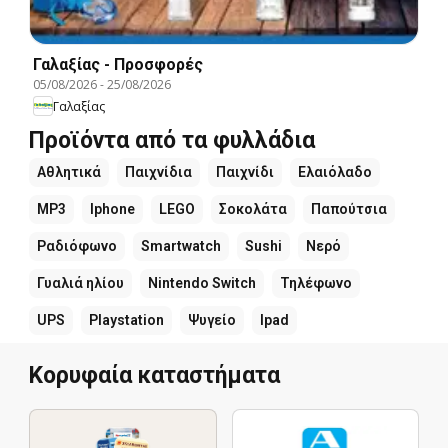
Γαλαξίας - Προσφορές
05/08/2026
-
25/08/2026
Γαλαξίας
Προϊόντα από τα φυλλάδια
Αθλητικά
Παιχνίδια
Παιχνίδι
Ελαιόλαδο
MP3
Iphone
LEGO
Σοκολάτα
Παπούτσια
Ραδιόφωνο
Smartwatch
Sushi
Νερό
Γυαλιά ηλίου
Nintendo Switch
Τηλέφωνο
UPS
Playstation
Ψυγείο
Ipad
Κορυφαία καταστήματα