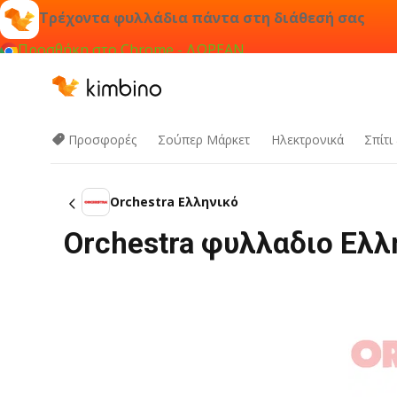
Τρέχοντα φυλλάδια πάντα στη διάθεσή σας
Προσθήκη στο Chrome - ΔΩΡΕΑΝ
Προσφορές
Σούπερ Μάρκετ
Hλεκτρονικά
Σπίτι
Orchestra Ελληνικό
Orchestra φυλλαδιο Ελλ