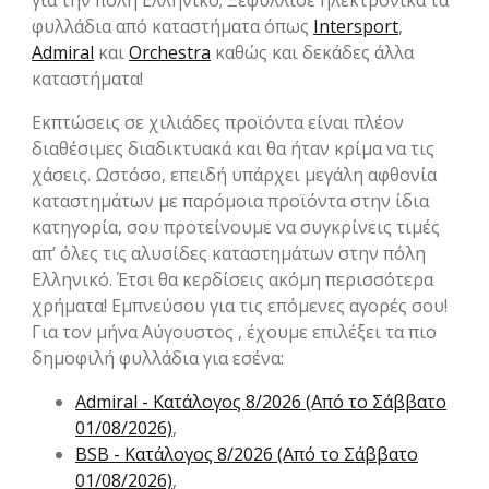
για την πόλη Ελληνικό; Ξεφύλλισε ηλεκτρονικά τα
φυλλάδια από καταστήματα όπως
Intersport
,
Admiral
και
Orchestra
καθώς και δεκάδες άλλα
καταστήματα!
Εκπτώσεις σε χιλιάδες προϊόντα είναι πλέον
διαθέσιμες διαδικτυακά και θα ήταν κρίμα να τις
χάσεις. Ωστόσο, επειδή υπάρχει μεγάλη αφθονία
καταστημάτων με παρόμοια προϊόντα στην ίδια
κατηγορία, σου προτείνουμε να συγκρίνεις τιμές
απ’ όλες τις αλυσίδες καταστημάτων στην πόλη
Ελληνικό. Έτσι θα κερδίσεις ακόμη περισσότερα
χρήματα! Εμπνεύσου για τις επόμενες αγορές σου!
Για τον μήνα Αύγουστος , έχουμε επιλέξει τα πιο
δημοφιλή φυλλάδια για εσένα:
Admiral - Kατάλογος 8/2026 (Από το Σάββατο
01/08/2026)
,
BSB - Kατάλογος 8/2026 (Από το Σάββατο
01/08/2026)
,