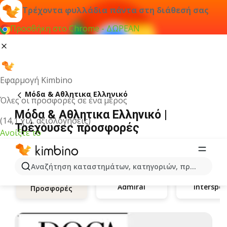
Τρέχοντα φυλλάδια πάντα στη διάθεσή σας
Προσθήκη στο Chrome - ΔΩΡΕΑΝ
Εφαρμογή Kimbino
Μόδα & Aθλητικα Ελληνικό
Όλες οι προσφορές σε ένα μέρος
Μόδα & Aθλητικα Ελληνικό |
(14,1 χιλ. αξιολογήσεις)
Τρέχουσες προσφορές
Ανοίξτε το
Αναζήτηση καταστημάτων, κατηγοριών, προϊόντων...
Admiral
Interspor
Προσφορές