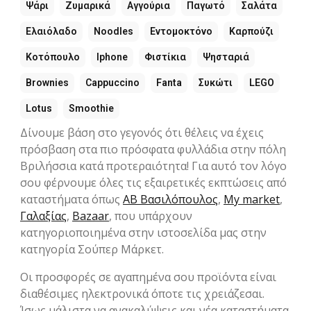
Ψάρι
Ζυμαρικά
Αγγούρια
Παγωτό
Σαλάτα
Ελαιόλαδο
Noodles
Εντομοκτόνο
Καρπούζι
Κοτόπουλο
Iphone
Φιστίκια
Ψησταριά
Brownies
Cappuccino
Fanta
Συκώτι
LEGO
Lotus
Smoothie
Δίνουμε βάση στο γεγονός ότι θέλεις να έχεις
πρόσβαση στα πιο πρόσφατα φυλλάδια στην πόλη
Βριλήσσια κατά προτεραιότητα! Για αυτό τον λόγο
σου φέρνουμε όλες τις εξαιρετικές εκπτώσεις από
καταστήματα όπως
ΑΒ Βασιλόπουλος
,
My market
,
Γαλαξίας
,
Bazaar
, που υπάρχουν
κατηγοριοποιημένα στην ιστοσελίδα μας στην
κατηγορία Σούπερ Μάρκετ.
Οι προσφορές σε αγαπημένα σου προϊόντα είναι
διαθέσιμες ηλεκτρονικά όποτε τις χρειάζεσαι.
Ίσως μάλιστα να ανακαλύψεις και νέα καταστήματα