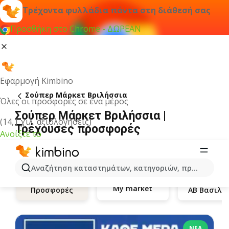
Τρέχοντα φυλλάδια πάντα στη διάθεσή σας
Προσθήκη στο Chrome - ΔΩΡΕΑΝ
Εφαρμογή Kimbino
Σούπερ Μάρκετ Βριλήσσια
Όλες οι προσφορές σε ένα μέρος
Σούπερ Μάρκετ Βριλήσσια |
(14,1 χιλ. αξιολογήσεις)
Τρέχουσες προσφορές
Ανοίξτε το
Αναζήτηση καταστημάτων, κατηγοριών, προϊόντων...
My market
Προσφορές
ΝΈΑ