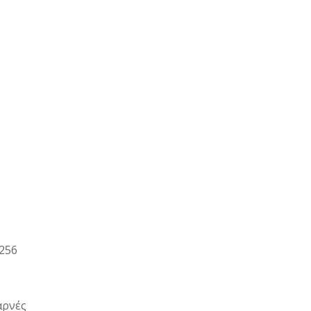
256
αρνές