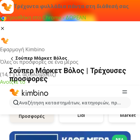
Τρέχοντα φυλλάδια πάντα στη διάθεσή σας
Προσθήκη στο Chrome - ΔΩΡΕΑΝ
Εφαρμογή Kimbino
Σούπερ Μάρκετ Βόλος
Όλες οι προσφορές σε ένα μέρος
Σούπερ Μάρκετ Βόλος | Τρέχουσες
(14,1 χιλ. αξιολογήσεις)
προσφορές
Ανοίξτε το
Αναζήτηση καταστημάτων, κατηγοριών, προϊόντων...
Lidl
Market i
Προσφορές
ΝΈΑ