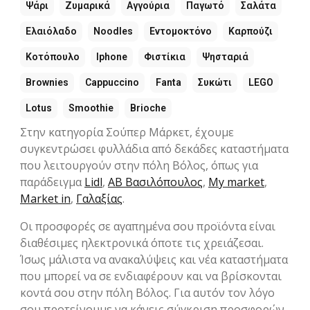
Ψάρι
Ζυμαρικά
Αγγούρια
Παγωτό
Σαλάτα
Ελαιόλαδο
Noodles
Εντομοκτόνο
Καρπούζι
Κοτόπουλο
Iphone
Φιστίκια
Ψησταριά
Brownies
Cappuccino
Fanta
Συκώτι
LEGO
Lotus
Smoothie
Brioche
Στην κατηγορία Σούπερ Μάρκετ, έχουμε
συγκεντρώσει φυλλάδια από δεκάδες καταστήματα
που λειτουργούν στην πόλη Βόλος, όπως για
παράδειγμα
Lidl
,
ΑΒ Βασιλόπουλος
,
My market
,
Market in
,
Γαλαξίας
.
Οι προσφορές σε αγαπημένα σου προϊόντα είναι
διαθέσιμες ηλεκτρονικά όποτε τις χρειάζεσαι.
Ίσως μάλιστα να ανακαλύψεις και νέα καταστήματα
που μπορεί να σε ενδιαφέρουν και να βρίσκονται
κοντά σου στην πόλη Βόλος. Για αυτόν τον λόγο
σου προτείνουμε να κάνεις σύγκριση προσφορών