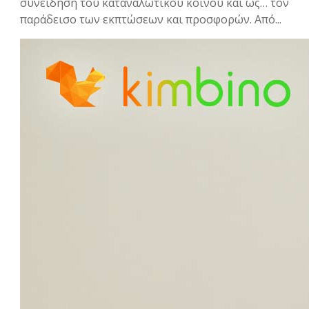
συνείδηση του καταναλωτικού κοινού και ως… τον
παράδεισο των εκπτώσεων και προσφορών. Από...