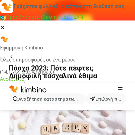
Τρέχοντα φυλλάδια πάντα στη διάθεσή σας
Προσθήκη στο Chrome - ΔΩΡΕΑΝ
Εφαρμογή Kimbino
Όλες οι προσφορές σε ένα μέρος
Πάσχα 2023: Πότε πέφτει;
(14,1 χιλ. αξιολογήσεις)
Δημοφιλή πασχαλινά έθιμα
Ανοίξτε το
20 Μαρτίου 2023
Αναζήτηση καταστημάτων, κατηγοριών, προϊόντων...
Επιλογή πόλης