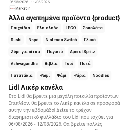
05/08/2026
-
11/08/2026
Market in
Άλλα αγαπημένα προϊόντα {product}
Παιχνίδια
Ελαιόλαδο
LEGO
Σοκολάτα
Sushi
Νερό
Nintendo Switch
Γλυκά
Ζύμη για πίτσα
Παγωτό
Aperol Spritz
Ashwagandha
Βιβλία
Τυρί
Ποτά
Πατατάκια
Ψωμί
Ψάρι
Ψάρια
Noodles
Lidl Λικέρ κανέλα
Στο Lidl θα βρείτε μια μεγάλη ποικιλία προϊόντων.
Επιπλέον, θα βρείτε το Λικέρ κανέλα σε προσφορά
αυτήν την εβδομάδα! Δείτε το τρέχον
διαφημιστικό φυλλάδιο του Lidl που ισχύει για
06/08/2026 - 12/08/2026. Θα βρείτε πολλές