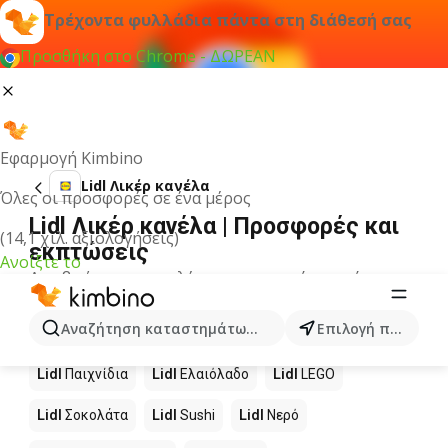
Τρέχοντα φυλλάδια πάντα στη διάθεσή σας
Προσθήκη στο Chrome - ΔΩΡΕΑΝ
Εφαρμογή Kimbino
Lidl Λικέρ κανέλα
Όλες οι προσφορές σε ένα μέρος
Lidl Λικέρ κανέλα | Προσφορές και
(14,1 χιλ. αξιολογήσεις)
εκπτώσεις
Ανοίξτε το
Δεν βρήκαμε αποτελέσματα για αυτόν τον όρο.
Άλλα προϊόντα στα καταστήματα
Αναζήτηση καταστημάτων, κατηγοριών, προϊόντων...
Επιλογή πόλης
Lidl
Lidl
Παιχνίδια
Lidl
Ελαιόλαδο
Lidl
LEGO
Lidl
Σοκολάτα
Lidl
Sushi
Lidl
Νερό