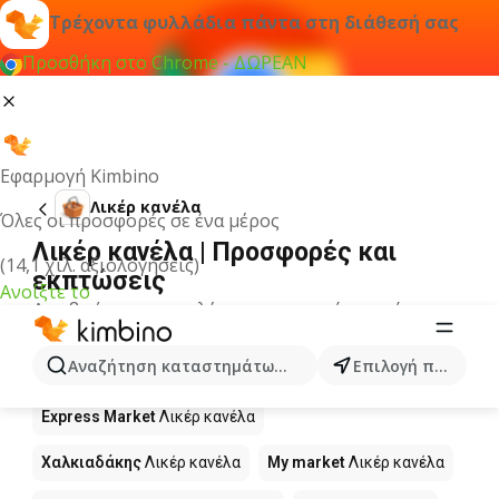
Τρέχοντα φυλλάδια πάντα στη διάθεσή σας
Προσθήκη στο Chrome - ΔΩΡΕΑΝ
Εφαρμογή Kimbino
Λικέρ κανέλα
Όλες οι προσφορές σε ένα μέρος
Λικέρ κανέλα | Προσφορές και
(14,1 χιλ. αξιολογήσεις)
εκπτώσεις
Ανοίξτε το
Δεν βρήκαμε αποτελέσματα για αυτόν τον όρο.
Λικέρ κανέλα σε προσφορά - Πού να
Αναζήτηση καταστημάτων, κατηγοριών, προϊόντων...
Επιλογή πόλης
αγοράσετε;
Express Market
Λικέρ κανέλα
Χαλκιαδάκης
Λικέρ κανέλα
My market
Λικέρ κανέλα