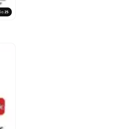
ίδα
25