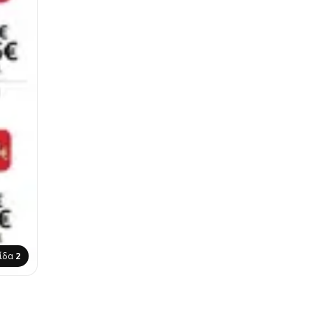
λίδα
2