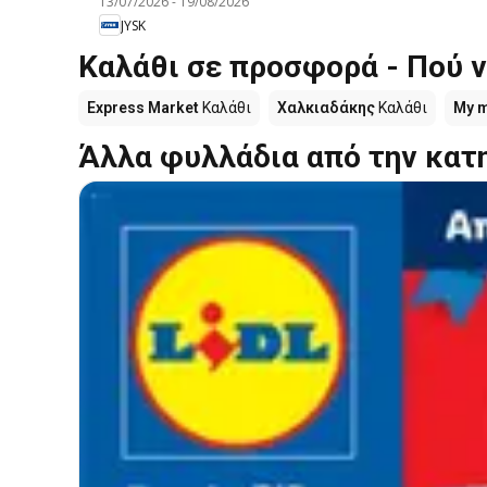
13/07/2026
-
19/08/2026
JYSK
Καλάθι σε προσφορά - Πού ν
Express Market
Καλάθι
Χαλκιαδάκης
Καλάθι
My 
Άλλα φυλλάδια από την κατ