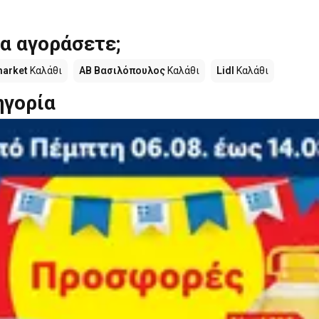
α αγοράσετε;
market
Καλάθι
ΑΒ Βασιλόπουλος
Καλάθι
Lidl
Καλάθι
ηγορία