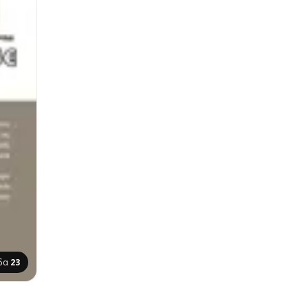
ίδα
23