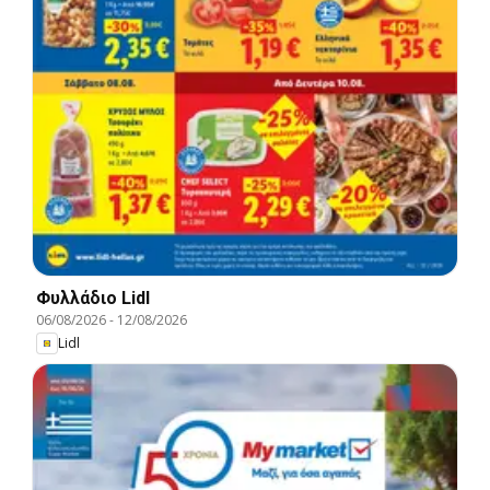
Φυλλάδιο Lidl
06/08/2026
-
12/08/2026
Lidl