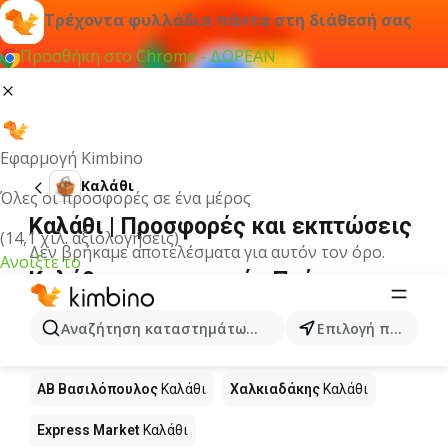
Τρέχοντα φυλλάδια πάντα στη διάθεσή σας
Προσθήκη στο Chrome - ΔΩΡΕΑΝ
Εφαρμογή Kimbino
Καλάθι
Όλες οι προσφορές σε ένα μέρος
Καλάθι | Προσφορές και εκπτώσεις
(14,1 χιλ. αξιολογήσεις)
Δεν βρήκαμε αποτελέσματα για αυτόν τον όρο.
Ανοίξτε το
Καλάθι σε προσφορά - Πού να
αγοράσετε;
Αναζήτηση καταστημάτων, κατηγοριών, προϊόντων...
Επιλογή πόλης
Lidl
Καλάθι
My market
Καλάθι
ΑΒ Βασιλόπουλος
Καλάθι
Χαλκιαδάκης
Καλάθι
Express Market
Καλάθι