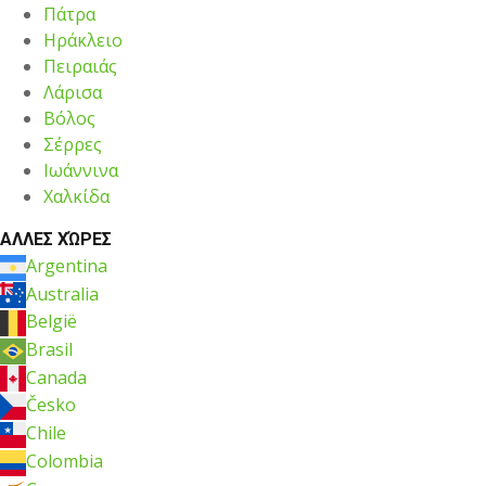
Πάτρα
Ηράκλειο
Πειραιάς
Λάρισα
Βόλος
Σέρρες
Ιωάννινα
Χαλκίδα
ΑΛΛΕΣ ΧΏΡΕΣ
Argentina
Australia
België
Brasil
Canada
Česko
Chile
Colombia