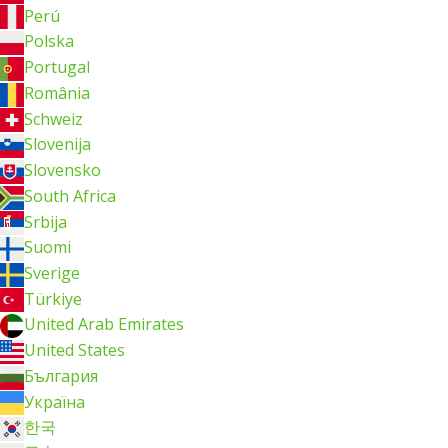
Perú
Polska
Portugal
România
Schweiz
Slovenija
Slovensko
South Africa
Srbija
Suomi
Sverige
Türkiye
United Arab Emirates
United States
България
Україна
한국