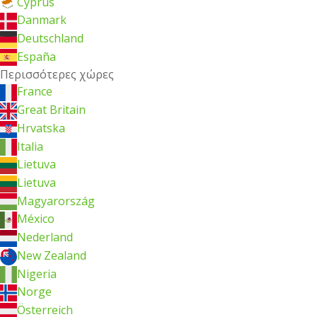
Cyprus
Danmark
Deutschland
España
Περισσότερες χώρες
France
Great Britain
Hrvatska
Italia
Lietuva
Lietuva
Magyarország
México
Nederland
New Zealand
Nigeria
Norge
Österreich