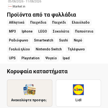
05/08/2026
-
11/08/2026
Market in
Προϊόντα από τα φυλλάδια
Αθλητικά
Παιχνίδια
Παιχνίδι
Ελαιόλαδο
MP3
Iphone
LEGO
Σοκολάτα
Παπούτσια
Ραδιόφωνο
Smartwatch
Sushi
Νερό
Γυαλιά ηλίου
Nintendo Switch
Τηλέφωνο
UPS
Playstation
Ψυγείο
Ipad
Κορυφαία καταστήματα
Ανακαλύψτε προσφορές
Lidl