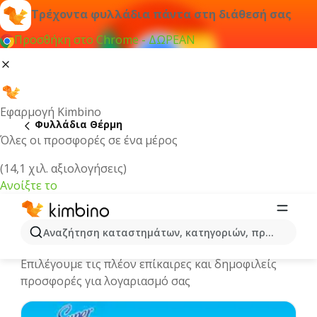
Τρέχοντα φυλλάδια πάντα στη διάθεσή σας
Προσθήκη στο Chrome - ΔΩΡΕΑΝ
Εφαρμογή Kimbino
Φυλλάδια Θέρμη
Όλες οι προσφορές σε ένα μέρος
(14,1 χιλ. αξιολογήσεις)
Ανοίξτε το
Θέρμη | Τρέχοντα φυλλάδια και
Αναζήτηση καταστημάτων, κατηγοριών, προϊόντων...
προσφορές
Επιλέγουμε τις πλέον επίκαιρες και δημοφιλείς
προσφορές για λογαριασμό σας