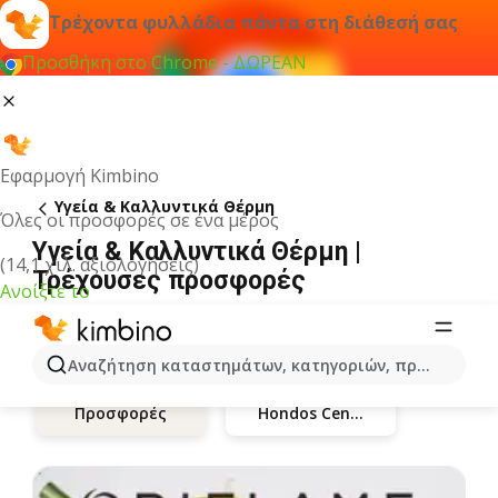
Τρέχοντα φυλλάδια πάντα στη διάθεσή σας
Προσθήκη στο Chrome - ΔΩΡΕΑΝ
Εφαρμογή Kimbino
Υγεία & Καλλυντικά Θέρμη
Όλες οι προσφορές σε ένα μέρος
Υγεία & Καλλυντικά Θέρμη |
(14,1 χιλ. αξιολογήσεις)
Τρέχουσες προσφορές
Ανοίξτε το
Αναζήτηση καταστημάτων, κατηγοριών, προϊόντων...
Hondos Center
Προσφορές