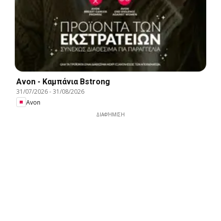
Avon - Καμπάνια Bstrong
31/07/2026
-
31/08/2026
Avon
ΔΙΑΦΉΜΙΣΗ