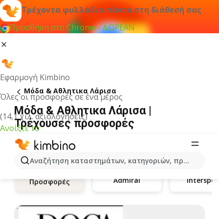
Τρέχοντα φυλλάδια πάντα στη διάθεσή σας
Προσθήκη στο Chrome - ΔΩΡΕΑΝ
Εφαρμογή Kimbino
Μόδα & Aθλητικα Λάρισα
Όλες οι προσφορές σε ένα μέρος
Μόδα & Aθλητικα Λάρισα |
(14,1 χιλ. αξιολογήσεις)
Τρέχουσες προσφορές
Ανοίξτε το
Αναζήτηση καταστημάτων, κατηγοριών, προϊόντων...
Admiral
Interspor
Προσφορές