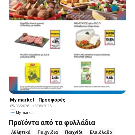
My market - Προσφορές
05/08/2026
-
18/08/2026
My market
Προϊόντα από τα φυλλάδια
Αθλητικά
Παιχνίδια
Παιχνίδι
Ελαιόλαδο