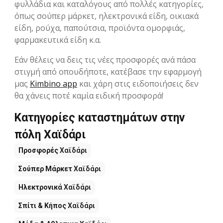
φυλλάδια και καταλόγους από πολλές κατηγορίες,
όπως σούπερ μάρκετ, ηλεκτρονικά είδη, οικιακά
είδη, ρούχα, παπούτσια, προϊόντα ομορφιάς,
φαρμακευτικά είδη κ.α.
Εάν θέλεις να δεις τις νέες προσφορές ανά πάσα
στιγμή από οπουδήποτε, κατέβασε την εφαρμογή
μας
Kimbino app
και χάρη στις ειδοποιήσεις δεν
θα χάνεις ποτέ καμία ειδική προσφορά!
Κατηγορίες καταστημάτων στην
πόλη Χαϊδάρι
Προσφορές
Χαϊδάρι
Σούπερ Μάρκετ
Χαϊδάρι
Hλεκτρονικά
Χαϊδάρι
Σπίτι & Κήπος
Χαϊδάρι