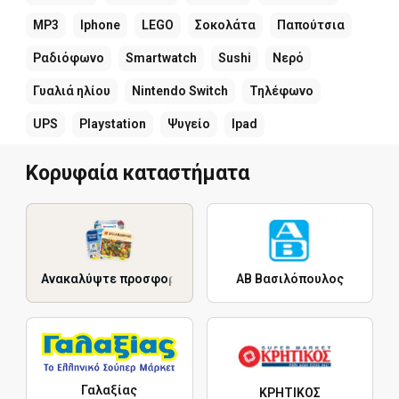
MP3
Iphone
LEGO
Σοκολάτα
Παπούτσια
Ραδιόφωνο
Smartwatch
Sushi
Νερό
Γυαλιά ηλίου
Nintendo Switch
Τηλέφωνο
UPS
Playstation
Ψυγείο
Ipad
Κορυφαία καταστήματα
Ανακαλύψτε προσφορές
ΑΒ Βασιλόπουλος
Γαλαξίας
ΚΡΗΤΙΚΟΣ