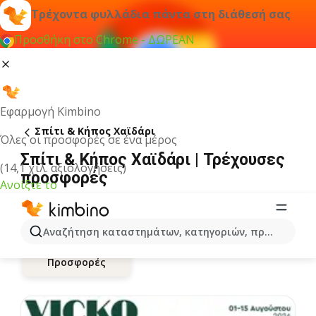
Τρέχοντα φυλλάδια πάντα στη διάθεσή σας
Προσθήκη στο Chrome - ΔΩΡΕΑΝ
Εφαρμογή Kimbino
Σπίτι & Κήπος Χαϊδάρι
Όλες οι προσφορές σε ένα μέρος
Σπίτι & Κήπος Χαϊδάρι | Τρέχουσες
(14,1 χιλ. αξιολογήσεις)
προσφορές
Ανοίξτε το
Αναζήτηση καταστημάτων, κατηγοριών, προϊόντων...
Προσφορές