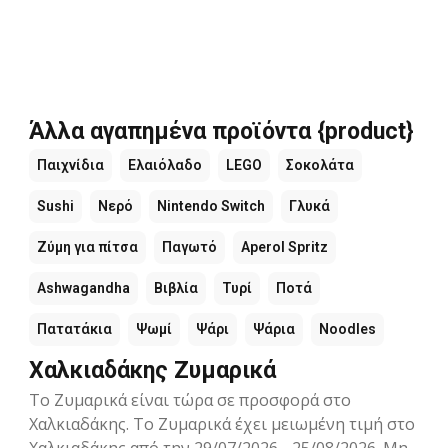
Άλλα αγαπημένα προϊόντα {product}
Παιχνίδια
Ελαιόλαδο
LEGO
Σοκολάτα
Sushi
Νερό
Nintendo Switch
Γλυκά
Ζύμη για πίτσα
Παγωτό
Aperol Spritz
Ashwagandha
Βιβλία
Τυρί
Ποτά
Πατατάκια
Ψωμί
Ψάρι
Ψάρια
Noodles
Χαλκιαδάκης Ζυμαρικά
Το Ζυμαρικά είναι τώρα σε προσφορά στο
Χαλκιαδάκης. Το Ζυμαρικά έχει μειωμένη τιμή στο