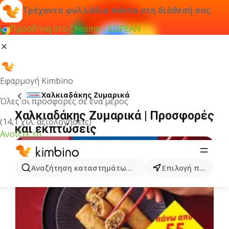
Τρέχοντα φυλλάδια πάντα στη διάθεσή σας
Προσθήκη στο Chrome - ΔΩΡΕΑΝ
Εφαρμογή Kimbino
Χαλκιαδάκης Ζυμαρικά
Όλες οι προσφορές σε ένα μέρος
Χαλκιαδάκης Ζυμαρικά | Προσφορές
(14,1 χιλ. αξιολογήσεις)
και εκπτώσεις
Ανοίξτε το
Αναζήτηση καταστημάτων, κατηγοριών, προϊόντων...
Επιλογή πόλης