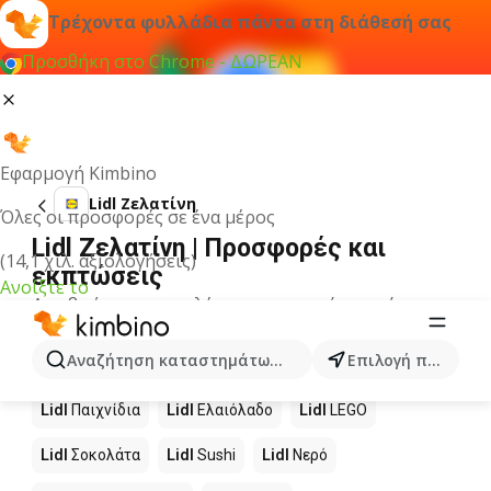
Τρέχοντα φυλλάδια πάντα στη διάθεσή σας
Προσθήκη στο Chrome - ΔΩΡΕΑΝ
Εφαρμογή Kimbino
Lidl Ζελατίνη
Όλες οι προσφορές σε ένα μέρος
Lidl Ζελατίνη | Προσφορές και
(14,1 χιλ. αξιολογήσεις)
εκπτώσεις
Ανοίξτε το
Δεν βρήκαμε αποτελέσματα για αυτόν τον όρο.
Άλλα προϊόντα στα καταστήματα
Αναζήτηση καταστημάτων, κατηγοριών, προϊόντων...
Επιλογή πόλης
Lidl
Lidl
Παιχνίδια
Lidl
Ελαιόλαδο
Lidl
LEGO
Lidl
Σοκολάτα
Lidl
Sushi
Lidl
Νερό