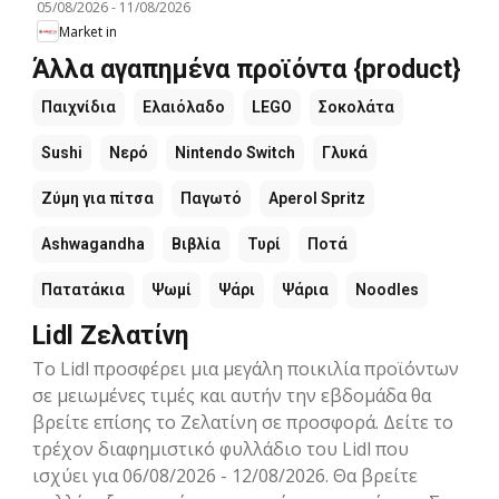
05/08/2026
-
11/08/2026
Market in
Άλλα αγαπημένα προϊόντα {product}
Παιχνίδια
Ελαιόλαδο
LEGO
Σοκολάτα
Sushi
Νερό
Nintendo Switch
Γλυκά
Ζύμη για πίτσα
Παγωτό
Aperol Spritz
Ashwagandha
Βιβλία
Τυρί
Ποτά
Πατατάκια
Ψωμί
Ψάρι
Ψάρια
Noodles
Lidl Ζελατίνη
Το Lidl προσφέρει μια μεγάλη ποικιλία προϊόντων
σε μειωμένες τιμές και αυτήν την εβδομάδα θα
βρείτε επίσης το Ζελατίνη σε προσφορά. Δείτε το
τρέχον διαφημιστικό φυλλάδιο του Lidl που
ισχύει για 06/08/2026 - 12/08/2026. Θα βρείτε