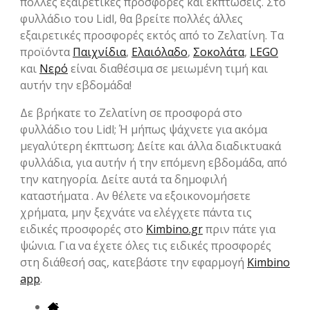
πολλές εξαιρετικές προσφορές και εκπτώσεις. Στο
φυλλάδιο του Lidl, θα βρείτε πολλές άλλες
εξαιρετικές προσφορές εκτός από το Ζελατίνη. Τα
προϊόντα
Παιχνίδια
,
Ελαιόλαδο
,
Σοκολάτα
,
LEGO
και
Νερό
είναι διαθέσιμα σε μειωμένη τιμή και
αυτήν την εβδομάδα!
Δε βρήκατε το Ζελατίνη σε προσφορά στο
φυλλάδιο του Lidl; Ή μήπως ψάχνετε για ακόμα
μεγαλύτερη έκπτωση; Δείτε και άλλα διαδικτυακά
φυλλάδια, για αυτήν ή την επόμενη εβδομάδα, από
την κατηγορία. Δείτε αυτά τα δημοφιλή
καταστήματα . Αν θέλετε να εξοικονομήσετε
χρήματα, μην ξεχνάτε να ελέγχετε πάντα τις
ειδικές προσφορές στο
Kimbino.gr
πριν πάτε για
ψώνια. Για να έχετε όλες τις ειδικές προσφορές
στη διάθεσή σας, κατεβάστε την εφαρμογή
Kimbino
app
.