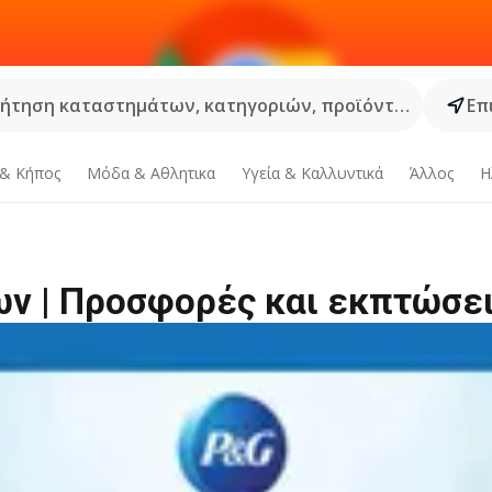
ήτηση καταστημάτων, κατηγοριών, προϊόντων...
Επ
 & Κήπος
Μόδα & Aθλητικα
Υγεία & Καλλυντικά
Άλλος
Η
ων | Προσφορές και εκπτώσε