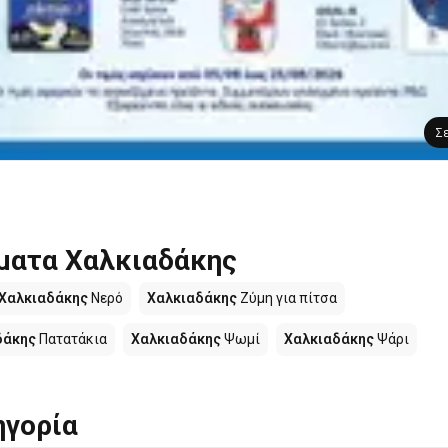
Σ
ματα Χαλκιαδάκης
Χαλκιαδάκης
Νερό
Χαλκιαδάκης
Ζύμη για πίτσα
δάκης
Πατατάκια
Χαλκιαδάκης
Ψωμί
Χαλκιαδάκης
Ψάρι
ηγορία