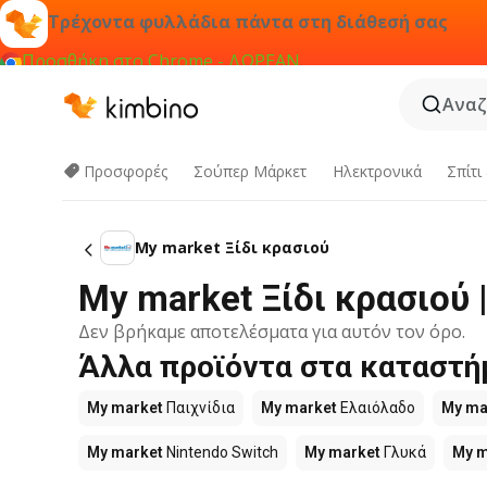
Τρέχοντα φυλλάδια πάντα στη διάθεσή σας
Προσθήκη στο Chrome - ΔΩΡΕΑΝ
Αναζ
Προσφορές
Σούπερ Μάρκετ
Hλεκτρονικά
Σπίτι
My market Ξίδι κρασιού
My market Ξίδι κρασιού
Δεν βρήκαμε αποτελέσματα για αυτόν τον όρο.
Άλλα προϊόντα στα καταστή
My market
Παιχνίδια
My market
Ελαιόλαδο
My ma
My market
Nintendo Switch
My market
Γλυκά
My m