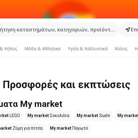
ήτηση καταστημάτων, κατηγοριών, προϊόντων...
Επ
 & Κήπος
Μόδα & Aθλητικα
Υγεία & Καλλυντικά
Άλλος
Η
 | Προσφορές και εκπτώσεις
ματα My market
rket
LEGO
My market
Σοκολάτα
My market
Sushi
My marke
arket
Ζύμη για πίτσα
My market
Παγωτό