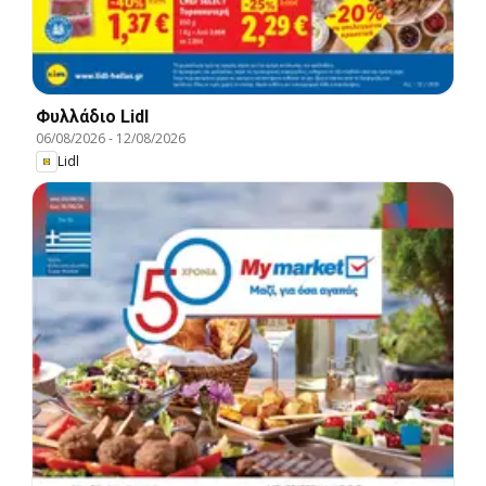
Φυλλάδιο Lidl
06/08/2026
-
12/08/2026
Lidl