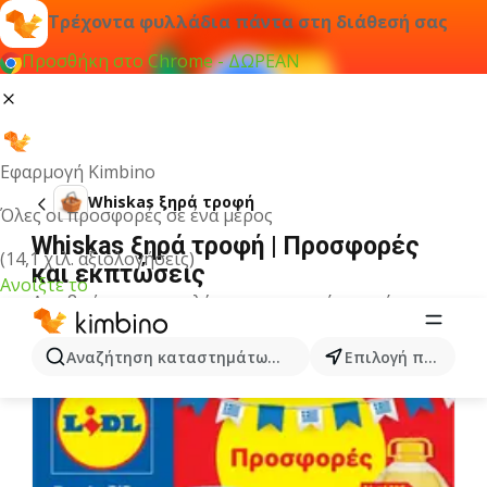
Τρέχοντα φυλλάδια πάντα στη διάθεσή σας
Προσθήκη στο Chrome - ΔΩΡΕΑΝ
Εφαρμογή Kimbino
Whiskas ξηρά τροφή
Όλες οι προσφορές σε ένα μέρος
Whiskas ξηρά τροφή | Προσφορές
(14,1 χιλ. αξιολογήσεις)
και εκπτώσεις
Ανοίξτε το
Δεν βρήκαμε αποτελέσματα για αυτόν τον όρο.
Άλλα φυλλάδια από την κατηγορία
Αναζήτηση καταστημάτων, κατηγοριών, προϊόντων...
Επιλογή πόλης