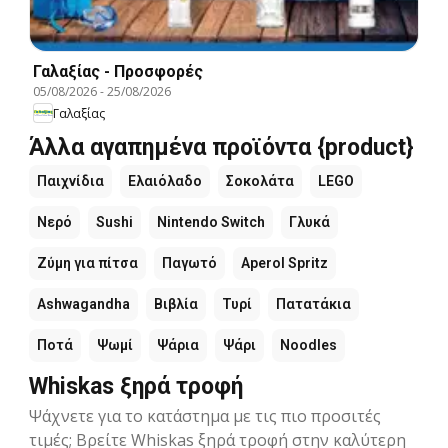
Γαλαξίας - Προσφορές
05/08/2026
-
25/08/2026
Γαλαξίας
Άλλα αγαπημένα προϊόντα {product}
Παιχνίδια
Ελαιόλαδο
Σοκολάτα
LEGO
Νερό
Sushi
Nintendo Switch
Γλυκά
Ζύμη για πίτσα
Παγωτό
Aperol Spritz
Ashwagandha
Βιβλία
Τυρί
Πατατάκια
Ποτά
Ψωμί
Ψάρια
Ψάρι
Noodles
Whiskas ξηρά τροφή
Ψάχνετε για το κατάστημα με τις πιο προσιτές
τιμές; Βρείτε Whiskas ξηρά τροφή στην καλύτερη