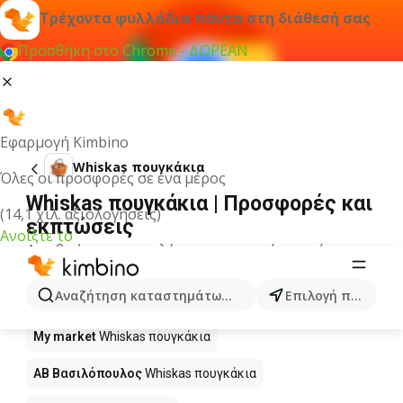
Τρέχοντα φυλλάδια πάντα στη διάθεσή σας
Προσθήκη στο Chrome - ΔΩΡΕΑΝ
Εφαρμογή Kimbino
Whiskas πουγκάκια
Όλες οι προσφορές σε ένα μέρος
Whiskas πουγκάκια | Προσφορές και
(14,1 χιλ. αξιολογήσεις)
εκπτώσεις
Ανοίξτε το
Δεν βρήκαμε αποτελέσματα για αυτόν τον όρο.
Whiskas πουγκάκια σε προσφορά -
Αναζήτηση καταστημάτων, κατηγοριών, προϊόντων...
Επιλογή πόλης
Πού να αγοράσετε;
My market
Whiskas πουγκάκια
ΑΒ Βασιλόπουλος
Whiskas πουγκάκια