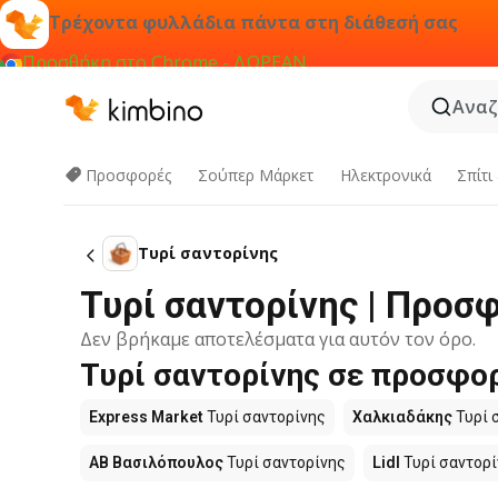
Τρέχοντα φυλλάδια πάντα στη διάθεσή σας
Προσθήκη στο Chrome - ΔΩΡΕΑΝ
Αναζ
Προσφορές
Σούπερ Μάρκετ
Hλεκτρονικά
Σπίτι
Τυρί σαντορίνης
Τυρί σαντορίνης | Προσ
Δεν βρήκαμε αποτελέσματα για αυτόν τον όρο.
Τυρί σαντορίνης σε προσφορ
Express Market
Τυρί σαντορίνης
Χαλκιαδάκης
Τυρί 
ΑΒ Βασιλόπουλος
Τυρί σαντορίνης
Lidl
Τυρί σαντορί