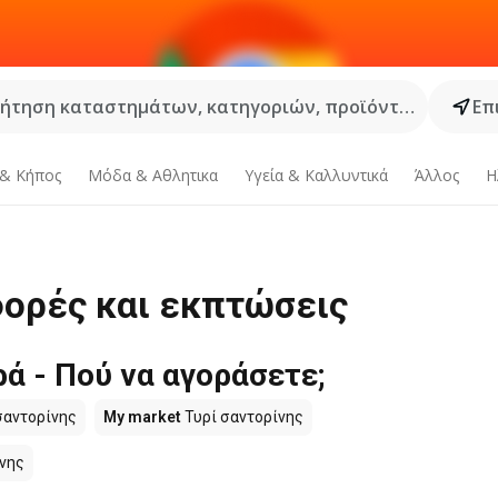
ήτηση καταστημάτων, κατηγοριών, προϊόντων...
Επ
 & Κήπος
Μόδα & Aθλητικα
Υγεία & Καλλυντικά
Άλλος
Η
φορές και εκπτώσεις
ά - Πού να αγοράσετε;
σαντορίνης
My market
Τυρί σαντορίνης
νης