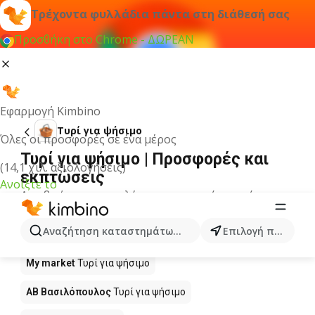
Τρέχοντα φυλλάδια πάντα στη διάθεσή σας
Προσθήκη στο Chrome - ΔΩΡΕΑΝ
Εφαρμογή Kimbino
Τυρί για ψήσιμο
Όλες οι προσφορές σε ένα μέρος
Τυρί για ψήσιμο | Προσφορές και
(14,1 χιλ. αξιολογήσεις)
εκπτώσεις
Ανοίξτε το
Δεν βρήκαμε αποτελέσματα για αυτόν τον όρο.
Τυρί για ψήσιμο σε προσφορά - Πού
Αναζήτηση καταστημάτων, κατηγοριών, προϊόντων...
Επιλογή πόλης
να αγοράσετε;
My market
Τυρί για ψήσιμο
ΑΒ Βασιλόπουλος
Τυρί για ψήσιμο