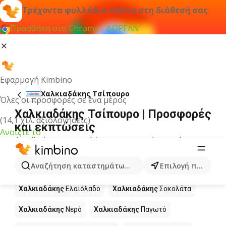
Τρέχοντα φυλλάδια πάντα στη διάθεσή σας
Προσθήκη στο Chrome - ΔΩΡΕΑΝ
Εφαρμογή Kimbino
Χαλκιαδάκης Τσίπουρο
Όλες οι προσφορές σε ένα μέρος
Χαλκιαδάκης Τσίπουρο | Προσφορές
(14,1 χιλ. αξιολογήσεις)
και εκπτώσεις
Ανοίξτε το
Δεν βρήκαμε αποτελέσματα για αυτόν τον όρο.
Άλλα προϊόντα στα καταστήματα
Αναζήτηση καταστημάτων, κατηγοριών, προϊόντων...
Επιλογή πόλης
Χαλκιαδάκης
Χαλκιαδάκης
Ελαιόλαδο
Χαλκιαδάκης
Σοκολάτα
Χαλκιαδάκης
Νερό
Χαλκιαδάκης
Παγωτό