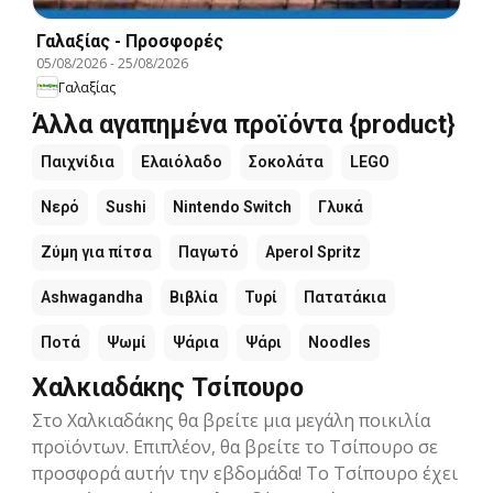
Γαλαξίας - Προσφορές
05/08/2026
-
25/08/2026
Γαλαξίας
Άλλα αγαπημένα προϊόντα {product}
Παιχνίδια
Ελαιόλαδο
Σοκολάτα
LEGO
Νερό
Sushi
Nintendo Switch
Γλυκά
Ζύμη για πίτσα
Παγωτό
Aperol Spritz
Ashwagandha
Βιβλία
Τυρί
Πατατάκια
Ποτά
Ψωμί
Ψάρια
Ψάρι
Noodles
Χαλκιαδάκης Τσίπουρο
Στο Χαλκιαδάκης θα βρείτε μια μεγάλη ποικιλία
προϊόντων. Επιπλέον, θα βρείτε το Τσίπουρο σε
προσφορά αυτήν την εβδομάδα! Το Τσίπουρο έχει