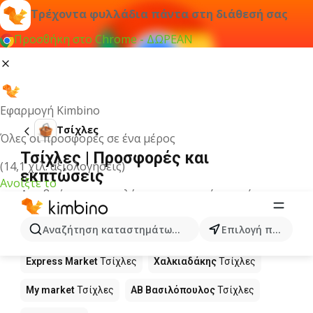
Τρέχοντα φυλλάδια πάντα στη διάθεσή σας
Προσθήκη στο Chrome - ΔΩΡΕΑΝ
Εφαρμογή Kimbino
Τσίχλες
Όλες οι προσφορές σε ένα μέρος
Τσίχλες | Προσφορές και
(14,1 χιλ. αξιολογήσεις)
εκπτώσεις
Ανοίξτε το
Δεν βρήκαμε αποτελέσματα για αυτόν τον όρο.
Τσίχλες σε προσφορά - Πού να
Αναζήτηση καταστημάτων, κατηγοριών, προϊόντων...
Επιλογή πόλης
αγοράσετε;
Express Market
Τσίχλες
Χαλκιαδάκης
Τσίχλες
My market
Τσίχλες
ΑΒ Βασιλόπουλος
Τσίχλες